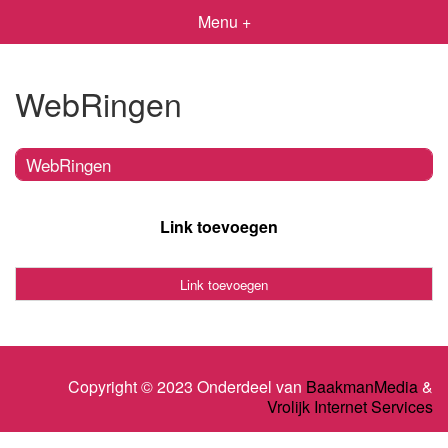
Menu +
WebRingen
WebRingen
Link toevoegen
Link toevoegen
Copyright © 2023 Onderdeel van
BaakmanMedia
&
Vrolijk Internet Services